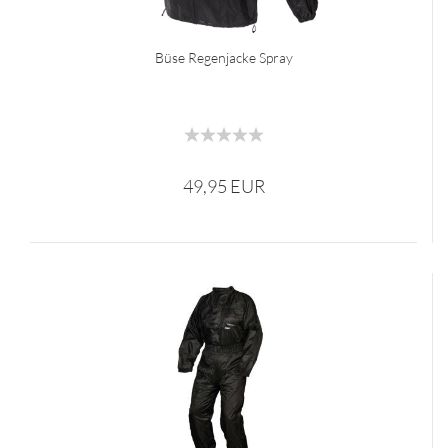
Büse Regenjacke Spray
49,95 EUR