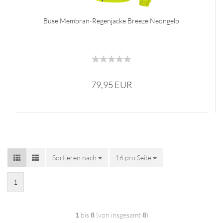
Büse Membran-Regenjacke Breeze Neongelb
79,95 EUR
Sortieren nach
16 pro Seite
1
1
bis
8
(von insgesamt
8
)