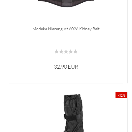
Modeka Nierengurt 6026 Kidney Belt
32,90 EUR
-32%