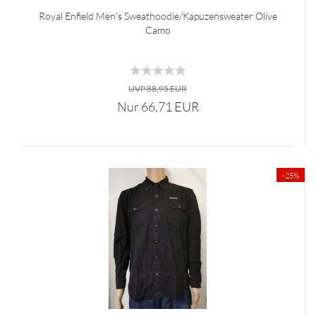
Royal Enfield Men's Sweathoodie/Kapuzensweater Olive
Camo
UVP 88,95 EUR
Nur 66,71 EUR
-25%