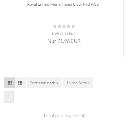
Royal Enfield Men's Hemd Black Mid Wash
UVP 95,95 EUR
Nur 71,96 EUR
Sortieren nach
16 pro Seite
1
1
bis
6
(von insgesamt
6
)