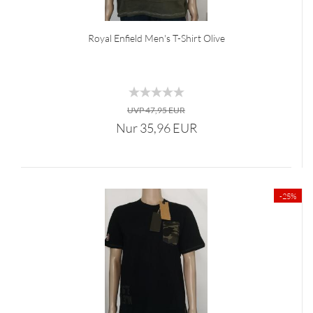
Royal Enfield Men's T-Shirt Olive
UVP 47,95 EUR
Nur 35,96 EUR
-25%