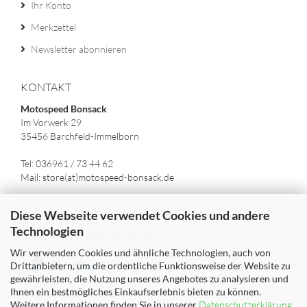
Ihr Konto
Merkzettel
Newsletter abonnieren
KONTAKT
Motospeed Bonsack
Im Vorwerk 29
35456 Barchfeld-Immelborn
Tel: 036961 / 73 44 62
Mail: store(at)motospeed-bonsack.de
Diese Webseite verwendet Cookies und andere
Technologien
SICHER EINKAUFEN MIT
Wir verwenden Cookies und ähnliche Technologien, auch von
Drittanbietern, um die ordentliche Funktionsweise der Website zu
gewährleisten, die Nutzung unseres Angebotes zu analysieren und
Ihnen ein bestmögliches Einkaufserlebnis bieten zu können.
Vorkasse (Überweisung)
Weitere Informationen finden Sie in unserer
Datenschutzerklärung
.