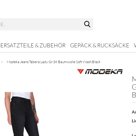
ERSATZTEILE & ZUBEHÖR
GEPÄCK & RUCKSÄCKE
»
Modeka Jeans Tabera Lady Gr.36 Baumwolle Soft Wash Black
M
G
Konto 
B
Passw
Ar
Li
La