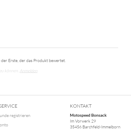
 der Erste, der das Produkt bewertet.
 zu können.
Anmelden
SERVICE
KONTAKT
Motospeed Bonsack
unde registrieren
Im Vorwerk 29
Konto
35456 Barchfeld-Immelborn