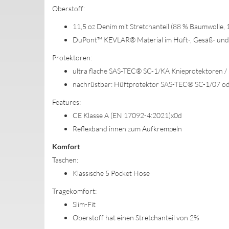
Oberstoff:
11,5 oz Denim mit Stretchanteil (88 % Baumwolle, 1
DuPont™ KEVLAR® Material im Hüft-, Gesäß- und
Protektoren:
ultra flache SAS-TEC® SC-1/KA Knieprotektoren /
nachrüstbar: Hüftprotektor SAS-TEC® SC-1/07 o
Features:
CE Klasse A (EN 17092-4:2021)x0d
Reflexband innen zum Aufkrempeln
Komfort
Taschen:
Klassische 5 Pocket Hose
Tragekomfort:
Slim-Fit
Oberstoff hat einen Stretchanteil von 2%