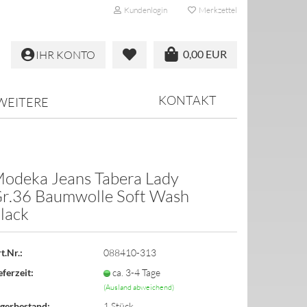
Kundenlogin
Merkzettel
0,00 EUR
IHR KONTO
KONTAKT
WEITERE
odeka Jeans Tabera Lady
r.36 Baumwolle Soft Wash
erstellen
lack
ort vergessen?
t.Nr.:
088410-313
eferzeit:
ca. 3-4 Tage
(Ausland abweichend)
gerbestand:
1
Stück