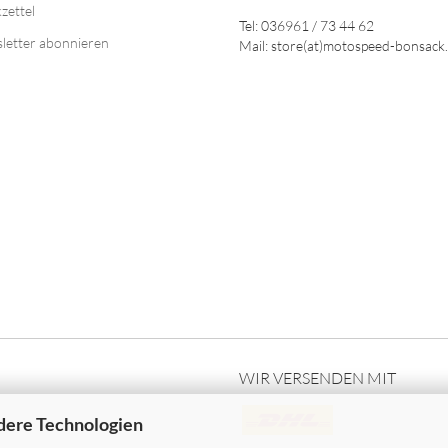
zettel
Tel: 036961 / 73 44 62
letter abonnieren
Mail: store(at)motospeed-bonsack
WIR VERSENDEN MIT
dere Technologien