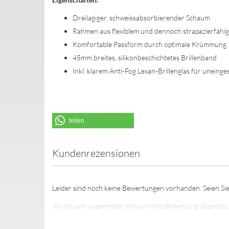
Dreilagiger, schweissabsorbierender Schaum
Rahmen aus flexiblem und dennoch strapazierfäh
Komfortable Passform durch optimale Krümmung
45mm breites, silikonbeschichtetes Brillenband
Inkl. klarem Anti-Fog Lexan-Brillenglas für uneinge
teilen
Kundenrezensionen
Leider sind noch keine Bewertungen vorhanden. Seien Sie
Sie müssen angemeldet sein um eine Bewertung abgeben