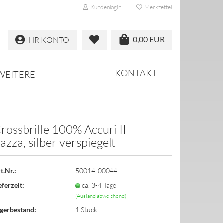
Kundenlogin
Merkzettel
0,00 EUR
IHR KONTO
KONTAKT
WEITERE
rossbrille 100% Accuri II
azza, silber verspiegelt
erstellen
ort vergessen?
t.Nr.:
50014-00044
eferzeit:
ca. 3-4 Tage
(Ausland abweichend)
gerbestand:
1
Stück