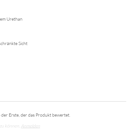
igem Urethan
schränkte Sicht
 der Erste, der das Produkt bewertet.
 zu können.
Anmelden