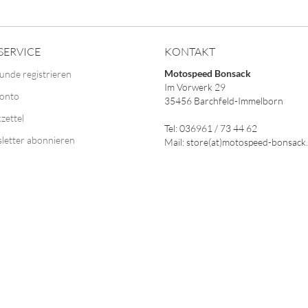
SERVICE
KONTAKT
Motospeed Bonsack
unde registrieren
Im Vorwerk 29
Konto
35456 Barchfeld-Immelborn
zettel
Tel: 036961 / 73 44 62
letter abonnieren
Mail: store(at)motospeed-bonsack