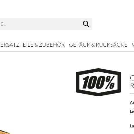
ERSATZTEILE & ZUBEHÖR
GEPÄCK & RUCKSÄCKE
C
R
Konto 
Passw
Ar
Li
La