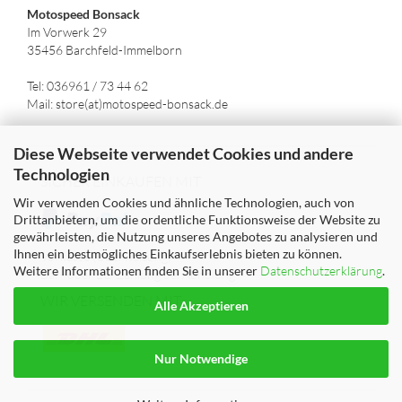
Motospeed Bonsack
Im Vorwerk 29
35456 Barchfeld-Immelborn
Tel: 036961 / 73 44 62
Mail: store(at)motospeed-bonsack.de
Diese Webseite verwendet Cookies und andere
Technologien
SICHER EINKAUFEN MIT
Wir verwenden Cookies und ähnliche Technologien, auch von
Drittanbietern, um die ordentliche Funktionsweise der Website zu
gewährleisten, die Nutzung unseres Angebotes zu analysieren und
Ihnen ein bestmögliches Einkaufserlebnis bieten zu können.
Vorkasse (Überweisung)
Weitere Informationen finden Sie in unserer
Datenschutzerklärung
.
Bar- oder EC-Zahlung bei Abholung
WIR VERSENDEN MIT
Alle Akzeptieren
Nur Notwendige